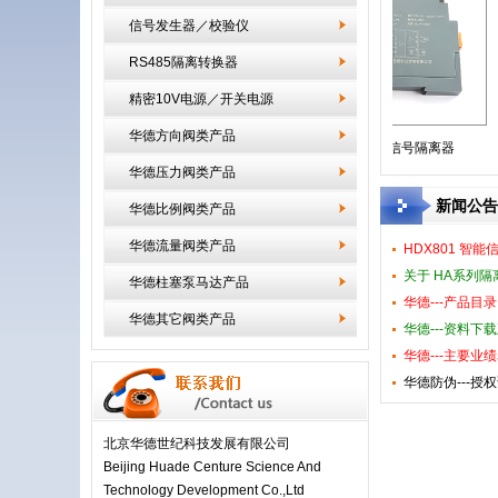
信号发生器／校验仪
RS485隔离转换器
精密10V电源／开关电源
华德方向阀类产品
12V电压系统信号浪涌保
HA11信号隔离器
华德压力阀类产品
新闻公告
华德比例阀类产品
华德流量阀类产品
HDX801 
关于 HA系列隔
华德柱塞泵马达产品
华德---产品目录
华德其它阀类产品
华德---资料下
华德---主要业
华德防伪---授
北京华德世纪科技发展有限公司
Beijing Huade Centure Science And
Technology Development Co.,Ltd