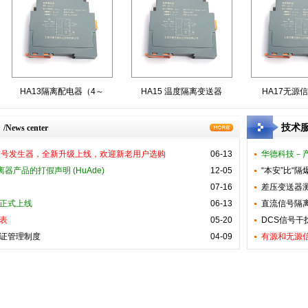
HA13隔离配电器（4～
HA15 温度隔离变送器
HA17无源信
技术
/News center
智能信号发生器，全新升级上线，欢迎新老用户选购
06-13
华德科技－
离器产品的打假声明 (HuAde)
12-05
“本安”比“
07-16
差压变送器
载正式上线
06-13
直流信号隔
绩表
05-20
DCS信号干
权证管理制度
04-09
有源和无源