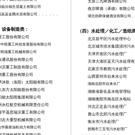
太原三九啤酒有限公司
西临汾福生混凝土有限公司
燕京啤酒（承德）有限公司
西岚县金隅水泥有限公司．．．．．．
湖北劲牌保健酒业有限公司
．
）设备制造类：
（四）水处理／化工／造纸
重工股份有限公司
北京昌平区污水处理中心
沙中联重工科技发展股份有限公司
北京城市排水集团清河污水
沙凯瑞重工机械有限公司
天津开发区污水处理厂
兴通讯股份有限公司
天津大港区蓝天污水处理有
尔滨重工制造有限公司
石家庄市桥西污水处理厂
朔重工股份有限公司
山西霍州市自来水公司
季沐歌（洛阳）太阳能有限公司
湖南岳阳市自来水厂
出东方太阳能股份有限公司
湖南省新化县水电管理站
阳能太阳雨集团有限公司
湖南衡阳市南岳区水电站
州永红航空机械有限责任公司
河北正定县污水处理厂
省平遥思瑞沃重工有限公司
唐山市北郊污水处理厂
阳吉大重型机械有限公司
衡水市污水处理厂
坊华菱柴油机动力有限公司
抚顺市三宝屯污水处理厂
州万德机械装备有限公司