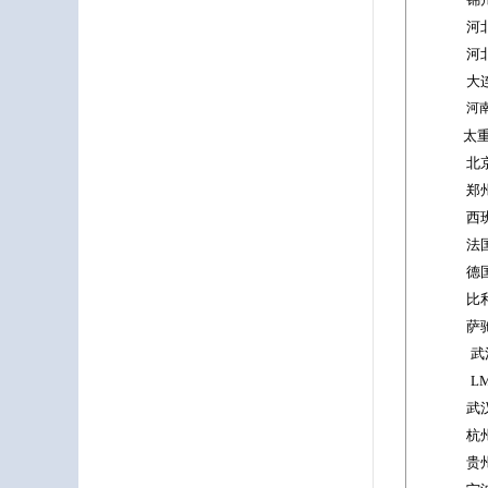
河
河
大
河
太
北
郑
西
法
德
比
萨
武
LM
武
杭
贵