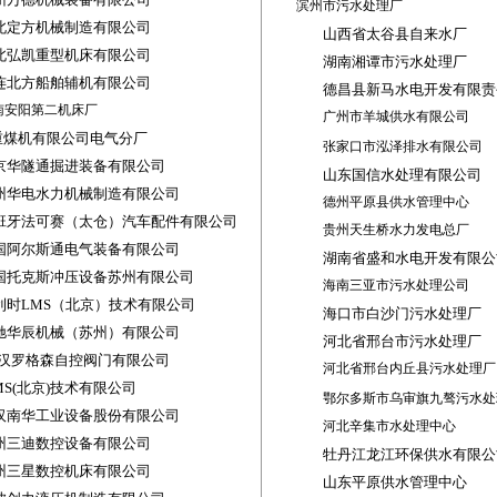
滨州市污水处理厂
北定方机械制造有限公司
山西省太谷县自来水厂
北弘凯重型机床有限公司
湖南湘谭市污水处理厂
连北方船舶辅机有限公司
德昌县新马水电开发有限责
南安阳第二机床厂
广州市羊城供水有限公司
重煤机有限公司电气分厂
张家口市泓泽排水有限公司
京华隧通掘进装备有限公司
山东国信水处理有限公司
州华电水力机械制造有限公司
德州平原县供水管理中心
班牙法可赛（太仓）汽车配件有限公司
贵州天生桥水力发电总厂
国阿尔斯通电气装备有限公司
湖南省盛和水电开发有限公
国托克斯冲压设备苏州有限公司
­­­­­­­­­­­­­­­­­­­­­­­­­­­­­­­­
海南三亚市污水处理公司
利时
LMS
（北京）技术有限公司
海口市白沙门污水处理厂
驰华辰机械（苏州）有限公司
河北省邢台市污水处理厂
汉罗格森自控阀门有限公司
河北省邢台内丘县污水处理厂
S(
北京
)
技术有限公司
鄂尔多斯市乌审旗九骜污水处
汉南华工业设备股份有限公司
河北辛集市水处理中心
州三迪数控设备有限公司
牡丹江龙江环保供水有限公
州三星数控机床有限公司
山东平原供水管理中心