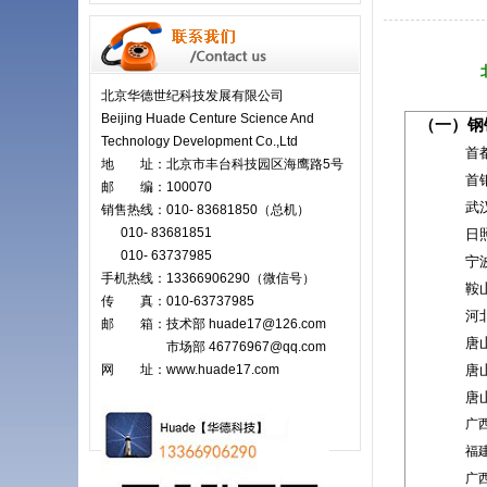
北京华德
北京华德世纪科技发展有限公司
Beijing Huade Centure Science And
（一）钢
Technology Development Co.,Ltd
首
地 址：北京市丰台科技园区海鹰路5号
首
邮 编：100070
武
销售热线：010- 83681850（总机）
010- 83681851
日
010- 63737985
宁
手机热线：13366906290（微信号）
鞍
传 真：010-63737985
河
邮 箱：技术部 huade17@126.com
唐
市场部
46776967@qq.com
网 址：www.huade17.com
唐
唐
广
福
广