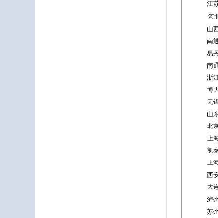
江
河
山
南
易
南
浙
博
无
山
北
上
凯
上
西
大
泸
苏