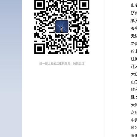
山
济
潍
秦
无
黔
鞍
辽
辽
大
山
胜
延
天
盘
中
胜
青