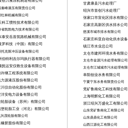
波创力液压机制造有限公司
甘肃康县污水处理厂
西秦峰液压有限责任公司
绍兴市首创污水处理厂
州红林机械有限公司
张家口市宣化区排水有限公
天科工惯性技术有限公司
石家庄高新区供水排水公司
林省凯凯电力技术有限公司
慈溪市城市排水有限公司
东泰安岳首筑路机械有限公司
石家庄科亚自动化供水设备
波罗科技（中国）有限公司
镇江市水业总公司
州托克斯冲压设备有限公司
太仓市建邦环境水务有限公
州伯特利吉尔玛执行器有限公司
太仓市金源污水处理有限公司
顺抚运安仪救生设备有限公司
太仓市江城城市污水处理有限
南许继工程系统有限公司
阜阳创业水务有限公司
航力源液压股份有限公司
宁夏宁东水务有限责任公司
庆川仪自动化股份有限公司
兖矿鲁南化工科技有限公司
安沣安电力设备有限公司
上海明辉化工有限公司
澳轮胎设备（苏州）有限公司
浙江绍兴万盛化工有限公司
瑞堡轮胎工业（河北）有限公司
山东兖矿鲁南化工有限公司
北兴茂轮胎有限公司
山东鼎鼎化工有限公司
水橡胶股份有限公司
山西江源化工有限公司