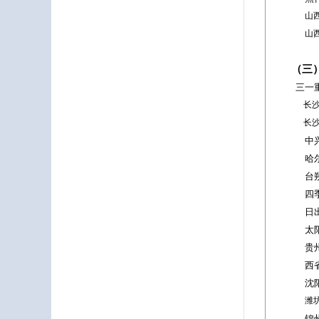
山
山
（三
三一
长
长
中
哈
台
四
日
太
贵
西
沈
潍
锦