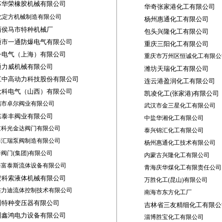
苏华荣橡胶机械有限公司
华奇张家港化工有限公司
北定方机械制造有限公司
杨州惠通化工有限公司
西侯马市特种机械厂
包头兴隆化工有限公司
通市一通防爆电气有限公司
重庆三阳化工有限公司
丹电气（上海）有限公司
重庆市万州区恒诚化工有限公
通力威机械有限公司
潍坊天瑞化工有限公司
江中高动力科技股份有限公司
连云港盈润化工有限公司
大科电气（山西）有限公司
凯凌化工
(
张家港
)
有限公司
锡市卓尔阀业有限公司
武汉市金三星化工有限公司
东泰丰阀业有限公司
中盐华湘化工有限公司
京科光金达阀门有限公司
泰兴锦汇化工有限公司
海汇瑞泵阀制造有限公司
杨州惠通化工技术有限公司
泰阀门
(
集团
)
有限公司
内蒙古兴隆化工有限公司
海富泰斯流体设备有限公司
青海庆华煤化工有限责任公
安科索液体机械有限公司
万胜化工
(
昆山
)
有限公司
连力迪流体控制技术有限公司
南海市东方化工厂
州特种变压器有限公司
吉林省三友精细化工有限公
州鑫鸿电力设备有限公司
淄博胜宝化工有限公司