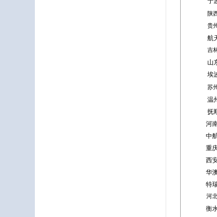
宁
陕
贵
航
吉
山
埃
苏
温
抚
河
中
重
西
华
特
河
衡