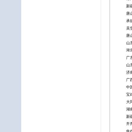
新
唐
承
吴
唐
山
湖
广
山
济
广
中
宝
大
湖
新
齐
焦