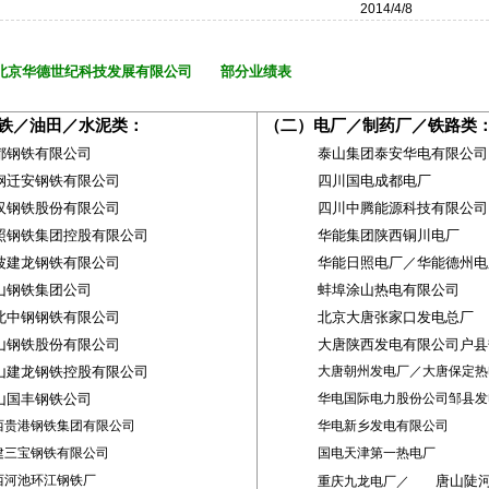
2014/4/8
世纪科技发展有限公司 部分业绩表
铁／油田／水泥类：
（二）电厂／制药厂／铁路类
都钢铁有限公司
泰山集团泰安华电有限公司
钢迁安钢铁有限公司
四川国电成都电厂
汉钢铁股份有限公司
四川中腾能源科技有限公司
照
钢铁集团控股有限公司
华能集团陕西铜川电厂
波建龙钢铁有限公司
华能日照电厂／华能德州电
山钢铁集团公司
蚌埠涂山热电有限公司
北中钢钢铁有限公司
北京大唐张家口发电总厂
山钢铁股份有限公司
大唐陕西发电有限公司户县
山建龙钢铁控股有限公司
大唐朝州发电厂／大唐保定热
山国丰钢铁公司
华电国际电力股份公司邹县发
西贵港钢铁集团有限公司
华电新乡发电有限公司
建三宝钢铁有限公司
国电天津第一热电厂
西河池环江钢铁厂
唐山陡
重庆九龙电厂／