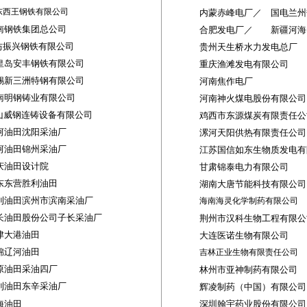
东西王钢铁有限公司
内蒙赤峰电厂
／
国电兰州
南钢铁集团总公司
合肥发电厂
／
新疆河海
坊振兴钢铁有限公司
贵州天生桥水力发电总厂
皇岛安丰钢铁有限公司
重庆渔滩发电有限公司
锡新三洲特钢有限公司
河南焦作电厂
南明钢铸业有限公司
河南神火煤电股份有限公
山威钢连铸设备有限公司
鸡西市东源煤炭有限责任公
河油田沈阳采油厂
漯河天阳供热有限责任公司
河油田锦州采油厂
江苏国信如东生物质发电有
庆油田设计院
甘肃锦泰电力有限公司
东东营胜利油田
湖南大唐节能科技有限公司
利油田滨州市滨南采油厂
海南海灵化学制药有限公司
长油田股份公司子长采油厂
荆州市汉科生物工程有限公
津大港油田
大连医诺生物有限公司
锦辽河油田
吉林正业生物有限责任公司
原油田采油四厂
林州市亚神制药有限公司
利油田东辛采油厂
辉凌制药（中国）有限公司
海油田
深圳翰宇药业股份有限公司