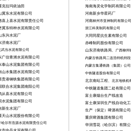
疆克拉玛依油田
海南海灵化学制药有限公司
山冀东水泥有限公司
河南新乡华星药厂
德喜上喜水泥有限责任公司
河南
林州市亚神制药有限公
堡冀东特种水泥有限公司
浙江科美制药有限公司
山东兴水泥厂
大同同星抗生素有限公司
东济南水泥厂
赤峰制药股份有限公司
北武当水泥有限公司
山东济南铁路局、
广西柳州
东广信青洲水泥有限公司
内蒙古铁路局二连浩特机特段
东泰山水泥集团有限公司
内蒙古集通铁路（集团）公司
南山水集团水泥有限公司
中铁隧道股份有限公司
西贵港钢铁集团有限公司
北京南站工程、
北京地铁机
国联合水泥集团南阳公司
中铁隧道集团二处有限公司
鸡从喜水泥有限公司
富士康烟台生产线改造
同水泥集团有限公司
富士康深圳生产线自动化工
南新生水泥厂
生产（保定）啤酒有限公司
疆天山水泥股份有限公司
重庆啤酒集团有限公司
齐哈尔市浩源水泥有限责任公司
华润雪花（哈尔滨）有限公
作市中晶水泥有限公司