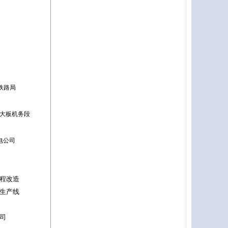
司
铁路局
大板机务段
电公司
程改造
生产线
司