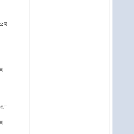
公司
司
理厂
司