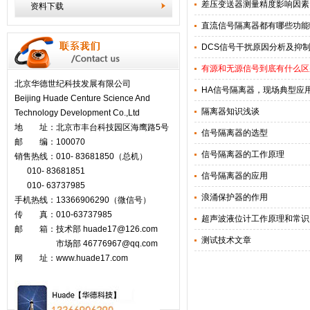
差压变送器测量精度影响因素
资料下载
直流信号隔离器都有哪些功能
DCS信号干扰原因分析及抑
有源和无源信号到底有什么区
北京华德世纪科技发展有限公司
HA信号隔离器，现场典型应
Beijing Huade Centure Science And
隔离器知识浅谈
Technology Development Co.,Ltd
地 址：北京市丰台科技园区海鹰路5号
信号隔离器的选型
邮 编：100070
信号隔离器的工作原理
销售热线：010- 83681850（总机）
010- 83681851
信号隔离器的应用
010- 63737985
浪涌保护器的作用
手机热线：13366906290（微信号）
传 真：010-63737985
超声波液位计工作原理和常识
邮 箱：技术部 huade17@126.com
测试技术文章
市场部
46776967@qq.com
网 址：www.huade17.com