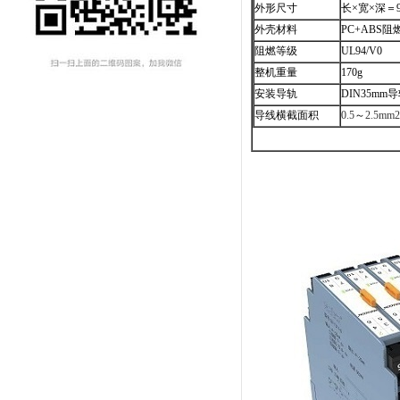
外形尺寸
长×宽×深＝99
外壳材料
PC+ABS
阻
阻燃等级
UL94/V0
整机重量
170g
安装导轨
DIN35mm
导
导线横截面积
0.5
～
2.5mm