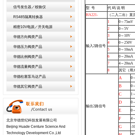
信号发生器／校验仪
型 号
代 码 说 明
HA221
-
（二入二出）直
RS485隔离转换器
1
0～75mV
精密10V电源／开关电源
2
0～5V
3
0～10V
华德方向阀类产品
4
0～250V
输入2路信号
华德压力阀类产品
5
0～10mA
6
0～20mA
华德比例阀类产品
7
4～20mA
华德流量阀类产品
8
其它（用
华德柱塞泵马达产品
A
0
B
0
华德其它阀类产品
C
1
D
0
输出2路信号
E
0
F
4
北京华德世纪科技发展有限公司
Beijing Huade Centure Science And
G
-1
Technology Development Co.,Ltd
H
其