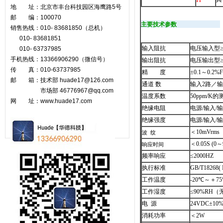
地 址：北京市丰台科技园区海鹰路5号
邮 编：100070
主要技术参数
销售热线：010- 83681850（总机）
010- 83681851
输入阻抗
电压输入型≥
010- 63737985
手机热线：13366906290（微信号）
输出阻抗
电压输出型≥1
传 真：010-63737985
精 度
±0.1
～
0.2%F
邮 箱：技术部 huade17@126.com
通道 数
输入2路
／
输
市场部
46776967@qq.com
温度系数
50ppm/K
的测
网 址：www.huade17.com
绝缘电阻
电源/输入/输出
绝缘强度
电源/输入/输
＜10mVrms
波 纹
＜0.05S (0～
响应时间
频率响应
≤2000HZ
执行标准
GB/T18268(
工作温度
-20
℃
～＋7
工作湿度
≤90%RH
电 源
24VDC
±10
消耗功率
＜2W