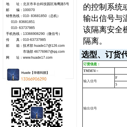
地 址：北京市丰台科技园区海鹰路5号
的控制系统
邮 编：100070
销售热线：010- 83681850（总机）
输出信号与
010- 83681851
该隔离安全
010- 63737985
手机热线：13366906290（微信号）
隔离。
传 真：010-63737985
邮 箱：技术部 huade17@126.com
市场部
46776967@qq.com
选型、订货
网 址：www.huade17.com
订货信息：
TM5074
－
F
输入信号
5
输出信号