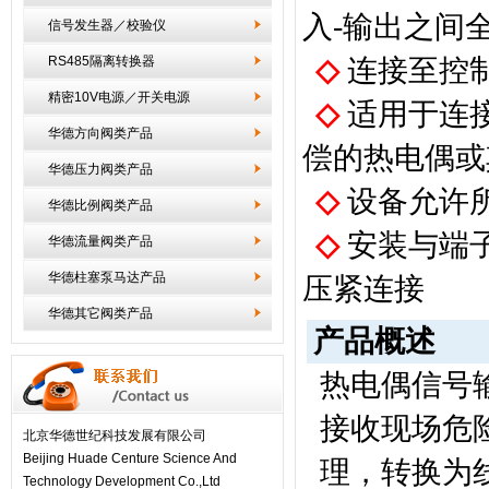
入
-
输出之间
信号发生器／校验仪
RS485隔离转换器
◇
连接至控
精密10V电源／开关电源
◇
适用于连
华德方向阀类产品
偿的热电偶或
华德压力阀类产品
◇
设备允许
华德比例阀类产品
◇
安装与端
华德流量阀类产品
华德柱塞泵马达产品
压紧连接
华德其它阀类产品
产品概述
热电偶信号
接收现场危
北京华德世纪科技发展有限公司
Beijing Huade Centure Science And
理，转换为
Technology Development Co.,Ltd