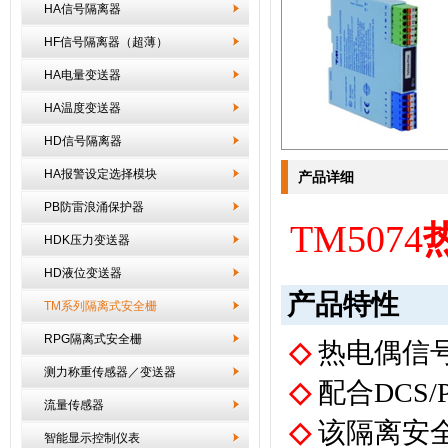
HA信号隔离器
HF信号隔离器（超薄）
HA电量变送器
HA温度变送器
HD信号隔离器
HA报警设定选择模块
产品详细
PB防雷浪涌保护器
TM5074
HDK压力变送器
HD液位变送器
产品特性
TM系列隔离式安全栅
RPG隔离式安全栅
◇
热电偶信
测力称重传感器／变送器
◇
配合
DCS/
流量传感器
◇
该隔离安
智能显示控制仪表